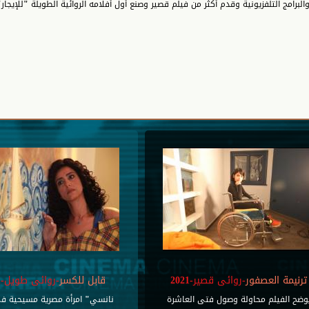
مج التلفزيونية وقدم أكثر من فيلم قصير وصنع أول أفلامه الروائية الطويلة "للإيجار" عام 
ترنيمة العصفور
-روائى قصير-2021
قابل للكسر
-روائى طويل-2021
وضح الفيلم محاولة وصول فتى العاشرة
نانسي" امرأة مصرية مسيحية في