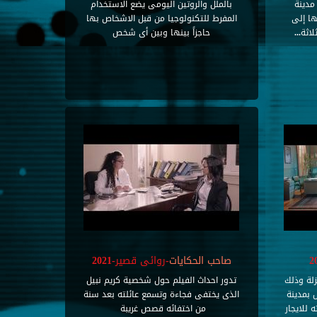
مدينة
بالملل والروتين اليومى يضع الاستخدام
ها إلى
المفرط للتكنولوجيا من قبل الاشخاص بها
ثة...
حاجزاً بينها وبين أى شخص
صاحب الحكايات
-روائى قصير-2021
زلة وذلك
تدور احداث الفيلم حول شخصية كريم نبيل
 بمدينة
الذى يختفى فجاءة وتسمع عائلته بعد سنة
للايجار
من اختفائه قصص غريبة