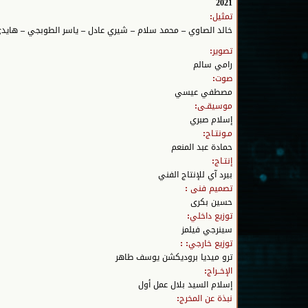
2021
تمثيل:
خالد الصاوي – محمد سلام – شيري عادل – ياسر الطوبجي – هاي
تصوير:
رامي سالم
صوت:
مصطفي عيسي
موسيقـى:
إسلام صبري
مـونتـاج:
حمادة عبد المنعم
إنتـاج:
بيرد آي للإنتاج الفني
تصميم فنى :
حسين بكرى
توزيع داخلي:
سينرجي فيلمز
توزيع خارجي: :
ترو ميديا بروديكشن يوسف طاهر
الإخــراج:
إسلام السيد بلال عمل أول
نبذة عن المخرج: