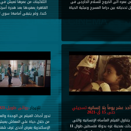
ن عمره الى الخروج للسلام الخارجى فى
الثلاثينات من عمرها تعيش في 
 تحدياته بين دراما المسرح وعبثية الحياة
القاهرة بمفردها بعد هجرة أسرت
كندا، ولم يتبقى أمامها سوى ثلا
أحد عشر يوماً بلا إنسانيه
-تسجيلي
للإيجار
-روائى طويل-2021
حتى 15 ق-2021
تدور أحداث الفيلم عن الوحدة والع
يتناول الفيلم المأساه الإنسانيه والتى
من خلال حياة علي المعاش يعيش
حدثت بمدينة غزه بدولة فلسطين طوال 11
الإسكندرية بعرض أحدى غرف شقته 