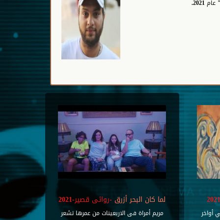
2021.
لما كان البحر أزرق
-روائى قصير-2021
 أواخر
مريم أمراة فى الاربعينات من عمرها تشعر