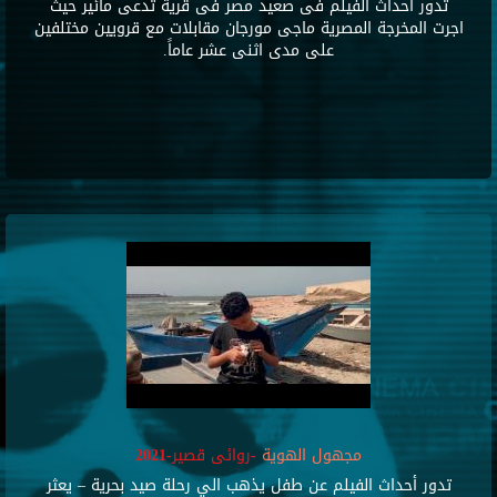
تدور أحداث الفيلم فى صعيد مصر فى قرية تدعى مائير حيث
اجرت المخرجة المصرية ماجى مورجان مقابلات مع قرويين مختلفين
على مدى اثنى عشر عاماً.
مجهول الهوية
-روائى قصير-2021
تدور أحداث الفيلم عن طفل يذهب الي رحلة صيد بحرية – يعثر