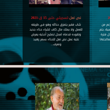
نص نعل
-تسجيلي حتى 15 ق-2021
غم من
شاب فقير يتمزق حذائه وهو فى طريقه
ية، يتم
للعمل ولا يملك مال كاف لشراء حذاء جديد
ل فترة
وتقوده قدماه لمحل تصليح أحذيه يعرض
عالجتها
عليه عمل نص نعل للحذاء بسعر زهيد
ونعرف...