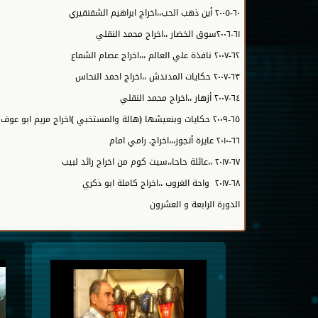
٦٠-٢٠٠٥ أين ذهب الحب،،اخراج ابراهيم الشقنقيري
٦١-٢٠٠٦سوق الخضار ،،اخراج محمد النقلي
٦٢-٢٠٠٧ نافذة علي العالم ،،،اخراج عصام الشماع
٦٣-٢٠٠٧ حكايات المدندش ،،اخراج احمد النحاس
٦٤-٢٠٠٧ أزهار ،،اخراج محمد النقلي
٦٥-٢٠٠٩ حكايات وبنعيشها (هالة والمستخبي )اخراج مريم ابو عوف
٦٦-٢٠١٠ عايزة أتجوز،،،اخراج. رامي امام
٦٧-٢٠١٧ ،،عائلة حاحا،،سيت كوم من اخراج رائد لبيب
٦٨-٢٠١٧ واحة الغروب ،،اخراج كاملة ابو ذكري
الدورة الرابعة و العشرون