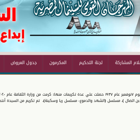
لجنة التحكيم
المكرمون
جدول العروض
لابن الضال )، مسلسل (الشهد والدموع- مسلسل ريا وسكينة)، تم تكريم من السيدة أنت