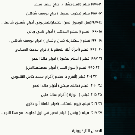
١٢-١٩٧٩ فيلم (المتوحشة ). اخراج سمير سيف
١٣-١٩٨٢ فيلم (حدوتة مصرية )اخراج يوسف شاهين
١٤-١٩٨٧(قبل الوصول لسن الانتحار)تليفزيوني أخراج شفيق شامية .
١٨-١٩٩٠ فيلم (الطقم المذهب ) أخراج ناجي رياض
١٩-١٩٩٠ فيلم (اسكندرية كمان وكمان ) اخراج يوسف شاهين .
٢٠- ١٩٩٢ فيلم (أمرأة أيلة للسقوط ).اخراج مدحت السباعي
٢١-١٩٩٣ فيلم ( أحلام صغيرة ) اخراج خالد الحجر
٢٢-١٩٩٥ فيلم (أسوار الحب ) أخراج محمدعبدالعزيز
٢٣-٢٠٠١ فيلم (أتفرج يا سلام )أخراج محمد كامل القليوبي
٢٤- ٢٠١٠ فيلم (عائلة. ميكي) أخراج خالد الحجر
٢٥-٢٠١٥ فيلم. ( نوارة ) أخراج هالة خليل
٢٦-٢٠١٦ فيلم. (يوم للستات. )اخراج كاملة أبو ذكري
٢٧-٢٠١٧ فيلم ( ونس ) فيلم قصير في اول تجاربها مع هذا النوع .
الاعمال التليفزيونية