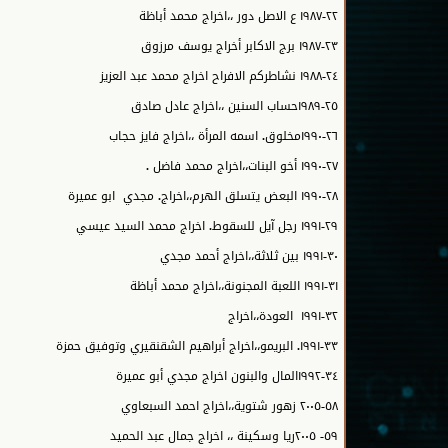
٢٢-١٩٨٧ ع الاصل دور ،،اخراج محمد أباظة
٢٣-١٩٨٧ برج الاكابر أخراج يوسف مرزوق
٢٤-١٩٨٨ نشاطركم الافراح اخراج محمد عبد العزيز
٢٥-١٩٨٩حساب السنين ،،اخراج عادل صادق
٢٦-١٩٩٠مخلوق. اسمه المرأة ،،اخراج فايز حجاب
٢٧-١٩٩٠ أخو البنات،،اخراج محمد فاضل .
٢٨-١٩٩٠ البعض يتسلق الهرم،،اخراج. مجدي ابو عميرة
٢٩-١٩٩١ رجل آيل للسقوط. اخراج محمد السيد عيسي
٣٠-١٩٩١ بين ثلاثة،،اخراج أحمد مجدي
٣١-١٩٩١ اللعبة المجنونة،،اخراج محمد أباظة
٣٢-١٩٩١ العودة،،اخراج
٣٣-١٩٩١. البريمو،،اخراج أبراهيم الشقنقيري وتوفيق حمزة
٣٤-١٩٩٢المال والبنون اخراج مجدي أبو عميرة
٥٨-٢٠٠٥ زهور شتوية،،اخراج احمد السبعاوي
٥٩- ٢٠٠٥ريا وسكينة ،، اخراج جمال عبد الحميد