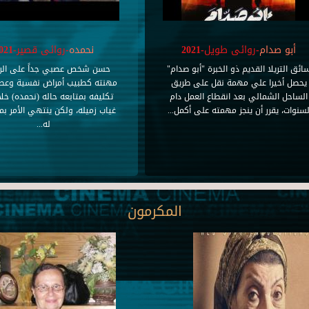
أبو صدام
-روائى طويل-2021
نحمده
-روائى قصير-2021
ائق التريلا القديم ذو الخبرة "أبو صدام"
حسن شخص عصبي جداً على الر
يحصل أخيرا علي مهمة نقل على طريق
مهنته كطبيب أمراض نفسية وعصب
الساحل الشمالي بعد انقطاع العمل دام
تكليفه بمتابعه حاله (نحمده) خلا
سنوات، يقرر أن ينجز مهمته على أكمل...
غياب زميله، ولكن ينتهي الأمر بم
له...
المكرمون