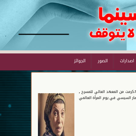
اصدارات
الصور
الجوائز
ولدت عائشة رجاء حسين ذكي اسماعيل. في محافظة القليوبية يوم ٧نوفمبر عام ١٩٣٧ ‪, حصلت علي عدة تكريمات منها: كرمت من وزارة الثقافة عام ٢٠٢٠،كرمت من المعهد العالي للمسرح
صار السيسي في يوم المرأة العالمي