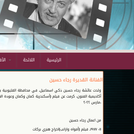
الرئيسية
اللائحة
الأفلام المشاركة
الفنانة القديرة رجاء حسين
أكاديمية الفنون، كرمت عن فيلم (أسكندرية كمان وكمان وعودة ا
،مارس ٢٠٢٢
من اعمال رجاء حسين
١١- ١٩٧٧. فيلم (أفواه وارانب)اخراج هنري بركات