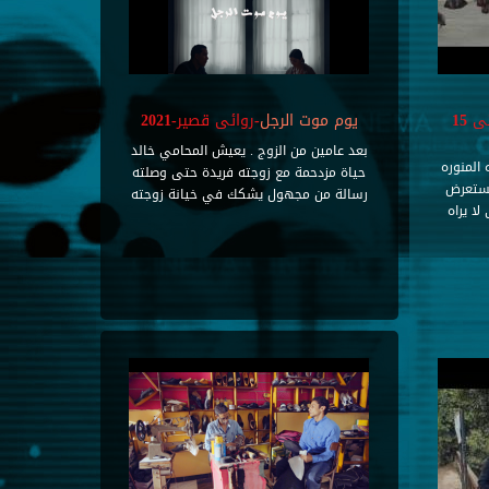
-تسجيلي حتى 15
يوم موت الرجل
-روائى قصير-2021
بعد عامين من الزوج . يعيش المحامي خالد
 المنوره
حياة مزدحمة مع زوجته فريدة حتى وصلته
يستعرض
رسالة من مجهول يشكك في خيانة زوجته
لا يراه