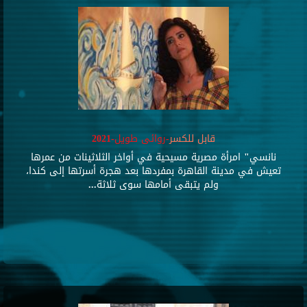
قابل للكسر
-روائى طويل-2021
نانسي" امرأة مصرية مسيحية في أواخر الثلاثينات من عمرها
تعيش في مدينة القاهرة بمفردها بعد هجرة أسرتها إلى كندا،
ولم يتبقى أمامها سوى ثلاثة...