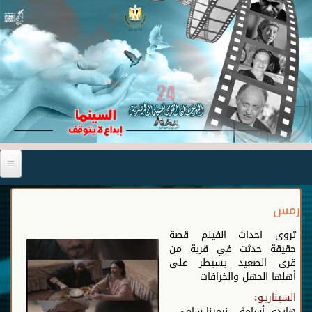
رمس
تروى احداث الفيلم قصة
حقيقة حدثت في قرية من
قرى الصعيد يسيطر على
أهلها الحهل والخرافات
السيناريـو:
هايدى أسامة – نرمينا سامي