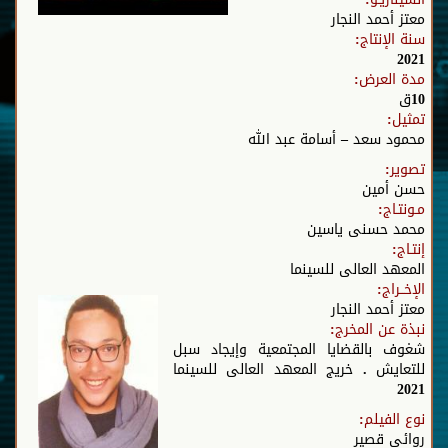
معتز أحمد النجار
سنة الإنتاج:
2021
مدة العرض:
10ق
تمثيل:
محمود سعد – أسامة عبد الله
تصوير:
حسن أمين
مـونتـاج:
محمد حسنى ياسين
إنتـاج:
المعهد العالى للسينما
الإخــراج:
معتز أحمد النجار
نبذة عن المخرج:
شغوف بالقضايا المجتمعية وإيجاد سبل
للتعايش . خريج المعهد العالى للسينما
2021
نوع الفيلم:
روائى قصير