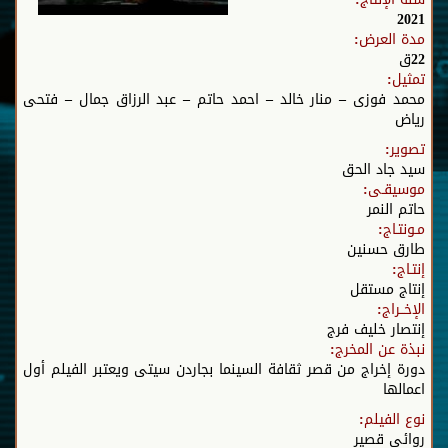
2021
مدة العرض:
22ق
تمثيل:
محمد فوزى – منار خالد – احمد حاتم – عبد الرزاق جمال – فتحى
رياض
تصوير:
سيد جاد الحق
موسيقـى:
حاتم النمر
مـونتـاج:
طارق حسنين
إنتـاج:
إنتاج مستقل
الإخــراج:
إنتصار خليف فرج
نبذة عن المخرج:
دورة إخراج من قصر ثقافة السينما بجاردن سيتى ويعتبر الفيلم أول
اعمالها
نوع الفيلم:
روائى قصير