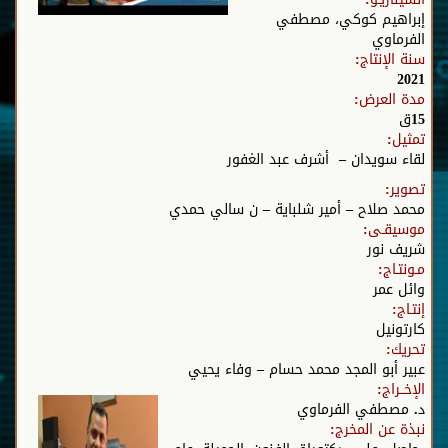
إبراهيم كوكي، مصطفي
الفرماوي
سنة الإنتاج:
2021
مدة العرض:
15ق
تمثيل:
لقاء سويدان – أشرف عبد الغفور
تصوير:
محمد صلاح – أمير شلباية – ن سالي حمدي
موسيقـى:
شريف نور
مـونتـاج:
وائل عمر
إنتـاج:
كارتونيل
تحريك:
عبير أبو المجد محمد حسام – وفاء يحيي
الإخــراج:
د. مصطفي الفرماوي
نبذة عن المخرج: