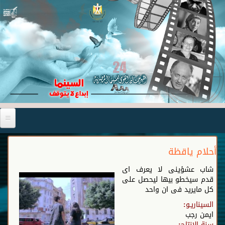
أحلام ياقظة
شاب عشؤينى لا يعرف اى
قدم سيخطو بيها ليحصل على
كل مايريد فى ان واحد
السيناريـو:
ايمن رجب
سنة الإنتاج: